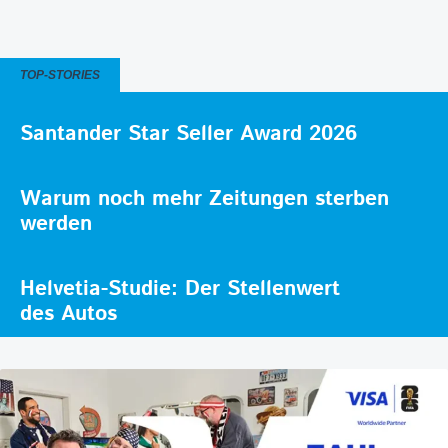
TOP-STORIES
Santander Star Seller Award 2026
Warum noch mehr Zeitungen sterben
werden
Helvetia-Studie: Der Stellenwert
des Autos