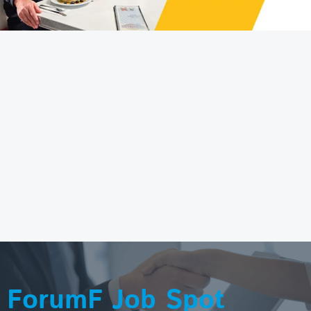
ForumF Job Spot