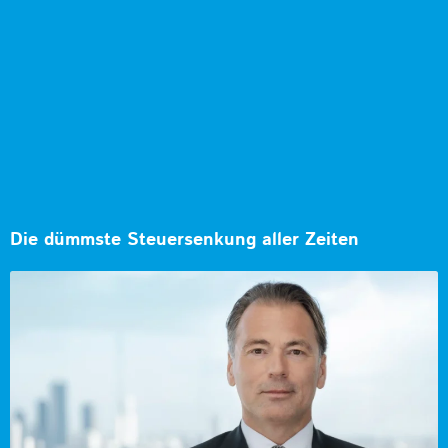
Die dümmste Steuersenkung aller Zeiten