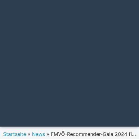
Startseite
»
News
»
FMVÖ-Recommender-Gala 2024 findet am 15. Mai unter dem Motto „Wert der Intelligenz” statt