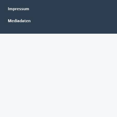
Impressum
Mediadaten
Banken
Erste Group
Raiffeisen
UniCredit Bank Austria
BAWAG Group
Oberbank
HYPO NOE