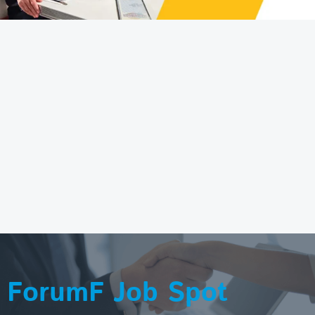
ForumF Job Spot