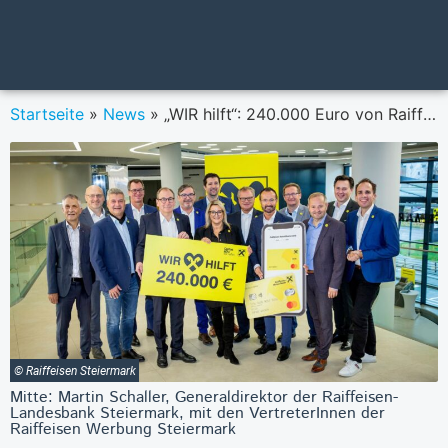
Startseite
»
News
»
„WIR hilft“: 240.000 Euro von Raiffeisen Steiermark für Menschen in Not gemeinsam mit Caritas
© Raiffeisen Steiermark
Mitte: Martin Schaller, Generaldirektor der Raiffeisen-
Landesbank Steiermark, mit den VertreterInnen der
Raiffeisen Werbung Steiermark