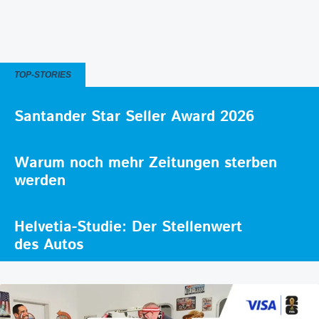
TOP-STORIES
Santander Star Seller Award 2026
Warum noch mehr Zeitungen sterben
werden
Helvetia-Studie: Der Stellenwert
des Autos