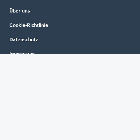
Über uns
Cookie-Richtlinie
Datenschutz
Impressum
Mediadaten
Banken
Erste Group
Raiffeisen
UniCredit Bank Austria