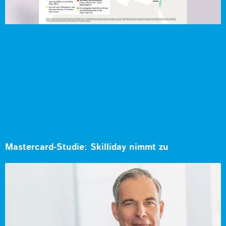
Mastercard-Studie: Skilliday nimmt zu